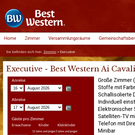
Home
Zimmer
Versammlungsräume
Gemeinschaftsber
Sie befinden sich hier:
Zimmer
>
Executive
Executive - Best Western Ai Caval
Große Zimmer (
Anreise
Stoffe mit Far
Schallisolierte
Abreise
Individuell eins
Elektronischer 
Satelliten-TV m
Gäste pro Zimmer
Telefon mit Dir
Erwachsene
Kinder
Kleinkinder
Minibar
12 Jahre und jünger
3 Jahre und jünger