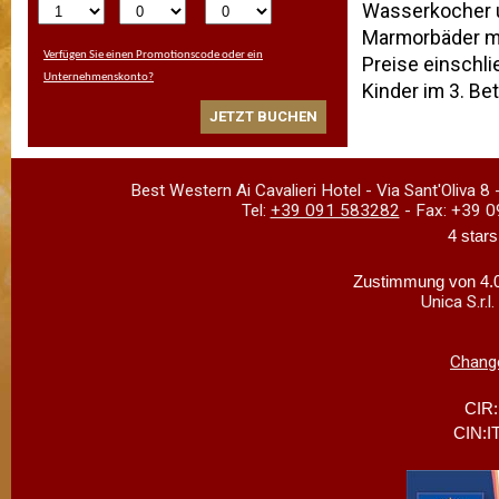
Wasserkocher u
Marmorbäder m
Verfügen Sie einen Promotionscode oder ein
Preise einschli
Unternehmenskonto?
Kinder im 3. Bet
JETZT BUCHEN
Best Western Ai Cavalieri Hotel
-
Via Sant'Oliva 8
Tel:
+39 091 583282
- Fax:
+39 0
4 stars
Zustimmung von 4.0
Unica S.r.
Change
CIR
CIN:I