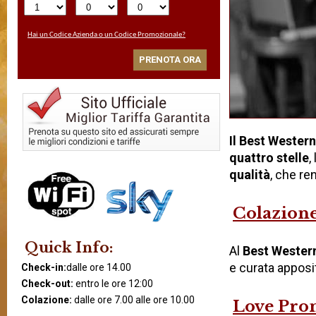
Hai un Codice Azienda o un Codice Promozionale?
PRENOTA ORA
Il Best Western
quattro stelle
,
qualità
, che re
Colazion
Quick Info:
Al
Best Western
e curata appos
Check-in:
dalle ore 14.00
Check-out:
entro le ore 12:00
Colazione:
dalle ore 7.00 alle ore 10.00
Love Prom