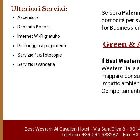
Ulteriori Servizi:
Se sei a
Palerm
Ascensore
comodità per s
Deposito Bagagli
for Business di
Internet Wi-Fi gratuito
Green & 
Parcheggio a pagamento
Servizio fax/fotocopie
Il Best Western
Servizio lavanderia
Western Italia a
mappare consumi
impatto ambient
Comportamenti
Best Western Ai Cavalieri Hotel
-
Via Sant'Oliva 8
-
901
Telefono:
+39 091 583282
- Fax:
+3