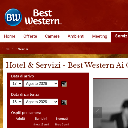
Serviz
Home
Offerte
Camere
Ambienti
Meeting
Sei qui:
Servizi
Hotel & Servizi - Best Western Ai
Data di arrivo
Data di partenza
Ospiti per camera
Adulti
Bambini
Neonati
fino a 12 anni
fino a 3 anni