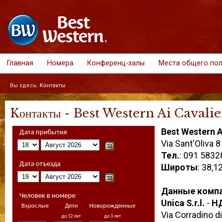
Главная
Номера
Конференц-залы
Места общего по
Вы здесь:
Kонтакты
Kонтакты - Best Western Ai Cavali
Best Western A
Дата прибытия
Via Sant'Oliva 
Тел.
: 091 5832
Дата отъезда
Широты
: 38,1
Данные комп
Человек в номере
Unica S.r.l.
-
Н
Взрослые
Дети
Новорожденные
Via Corradino d
до 12 лет
до 3 лет